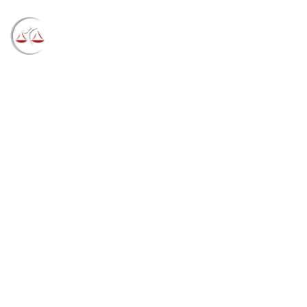
Blog
→
→
→
Notícias
Notícias
Início de carreira não
pode ser alegação para renegociar financiamento
estudantil (18/03/2022)