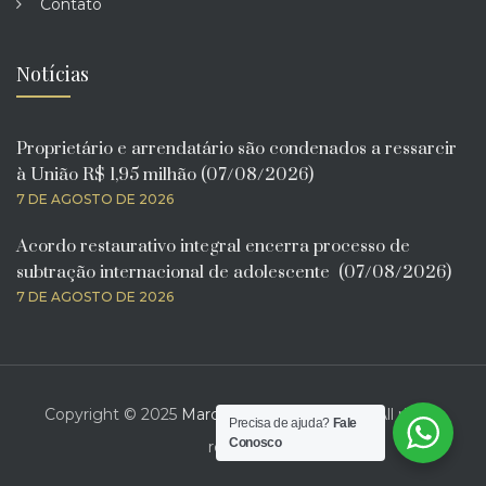
Contato
Notícias
Proprietário e arrendatário são condenados a ressarcir
à União R$ 1,95 milhão (07/08/2026)
7 DE AGOSTO DE 2026
Acordo restaurativo integral encerra processo de
subtração internacional de adolescente (07/08/2026)
7 DE AGOSTO DE 2026
Copyright © 2025
Marcelo Bona Advogado
. All rights
Precisa de ajuda?
Fale
Conosco
reserved.