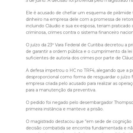
5 de julho. A decisão foi proferida pelo magistrado na
Ele é acusado de chefiar um esquema de pirâmide 
dinheiro na empresa dele com a promessa de retorn
incluindo Cláudio e sua ex-esposa, teriam praticado
criminosa, crimes contra o sistema financeiro nacio
O juízo da 23ª Vara Federal de Curitiba decretou a 
de garantir a ordem pública e o cumprimento da lei p
suficientes de autoria dos crimes por parte de Cláud
A defesa impetrou o HC no TRF4, alegando que a p
desproporcional como forma de resguardar o juízo f
empresa criada pelo acusado para realizar as oper
para a manutenção da preventiva.
O pedido foi negado pelo desembargador Thompson
primeira instância e manteve a prisão.
O magistrado destacou que “em sede de cognição s
decisão combatida se encontra fundamentada e não