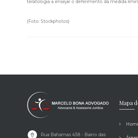
teratologia a ensejar o deferimento da medida lim
(Foto: Stockphotos)
Mapa d
Hom
Rua Bahamas 438 - Bairro das
Áreas