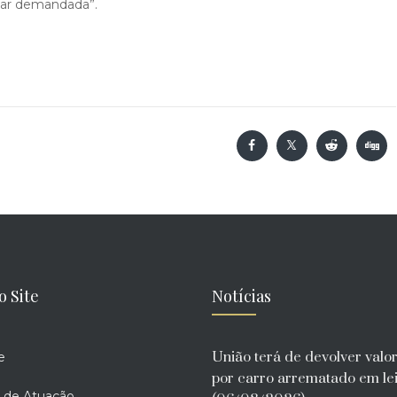
inar demandada”.
o Site
Notícias
União terá de devolver valo
e
por carro arrematado em lei
 de Atuação