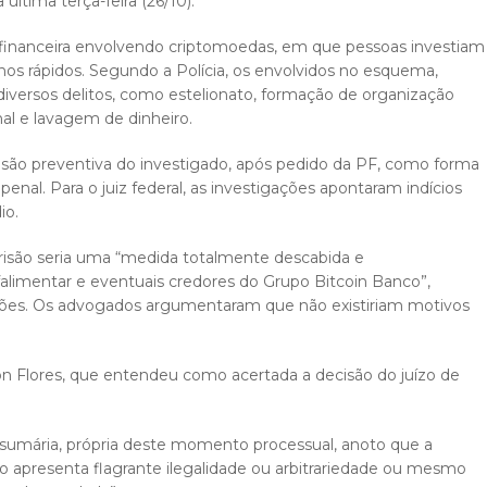
 última terça-feira (26/10).
financeira envolvendo criptomoedas, em que pessoas investiam
os rápidos. Segundo a Polícia, os envolvidos no esquema,
 diversos delitos, como estelionato, formação de organização
nal e lavagem de dinheiro.
prisão preventiva do investigado, após pedido da PF, como forma
enal. Para o juiz federal, as investigações apontaram indícios
io.
risão seria uma “medida totalmente descabida e
alimentar e eventuais credores do Grupo Bitcoin Banco”,
ações. Os advogados argumentaram que não existiriam motivos
 Flores, que entendeu como acertada a decisão do juízo de
umária, própria deste momento processual, anoto que a
 apresenta flagrante ilegalidade ou arbitrariedade ou mesmo