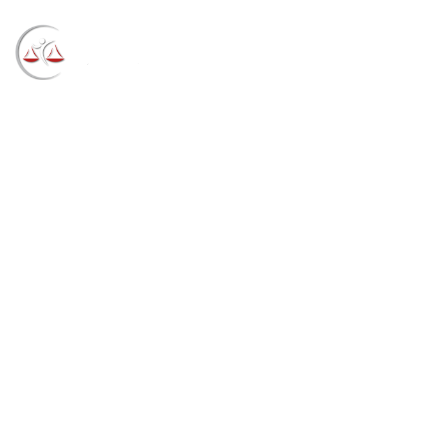
Team
→
Team