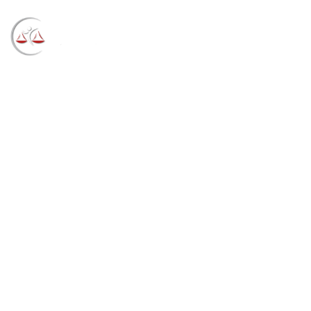
Blog
→
→
→
Notícias
Notícias
Acordo de
conciliação encerra processo ambiental na região da
praia de Joinville (SC) (24/06/2021)