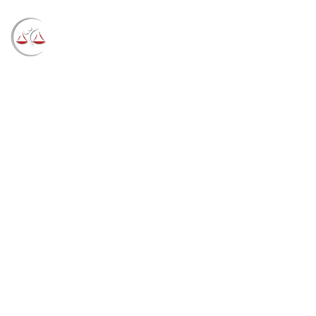
Blog
→
→
→
Notícias
Notícias
Acréscimo de 25%
não pode ser estendido para aposentadoria por
tempo de contribuição (05/11/2021)