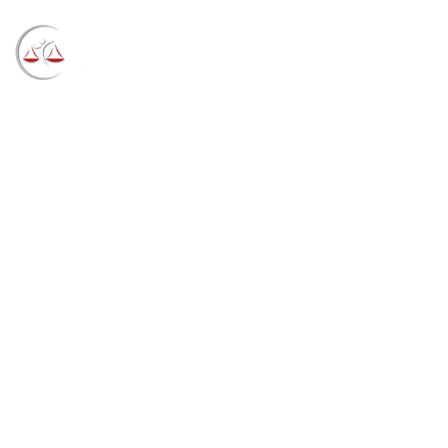
Blog
→
→
→
Notícias
Notícias
Acréscimo de 25%
não pode ser estendido para aposentadoria por
tempo de contribuição (05/11/2021)