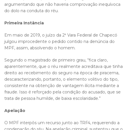
argumentando que não haveria comprovação inequívoca
do dolo na conduta do réu.
Primeira Instância
Em maio de 2019, o juízo da 2ª Vara Federal de Chapecó
julgou improcedente o pedido contido na denúncia do
MPF, assim, absolvendo o homem.
Segundo o magistrado de primeiro grau, “fica claro,
aparentemente, que o réu realmente acreditava que tinha
direito ao recebimento do seguro na época de piracema,
descaracterizando, portanto, o elemento volitivo do tipo,
consistente na obtenção de vantagem ilícita mediante a
fraude. Isso é reforçado pela condição do acusado, que se
trata de pessoa humilde, de baixa escolaridade.”
Apelação
O MPF interpôs um recurso junto ao TRF4, requerendo a
condenação do réu. Na apelação criminal, sustentou que o