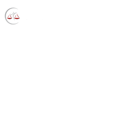
Blog
→
→
→
Notícias
Notícias
Agricultor de
Chapecó (SC) é condenado por omitir renda
enquanto recebia Seguro-Desemprego do Pescador
Artesanal (07/05/2021)