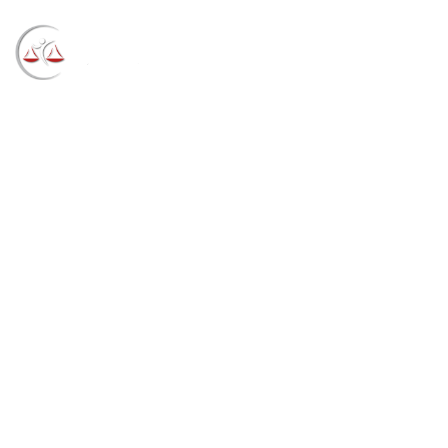
Blog
→
→
→
Notícias
Notícias
Argentino é
condenado por tráfico internacional de armas
(12/01/2023)