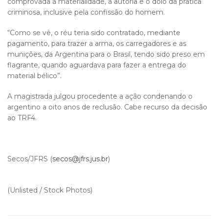
comprovada a materialidade, a autoria e o dolo da prática
criminosa, inclusive pela confissão do homem.
“Como se vê, o réu teria sido contratado, mediante
pagamento, para trazer a arma, os carregadores e as
munições, da Argentina para o Brasil, tendo sido preso em
flagrante, quando aguardava para fazer a entrega do
material bélico”.
A magistrada julgou procedente a ação condenando o
argentino a oito anos de reclusão. Cabe recurso da decisão
ao TRF4.
Secos/JFRS (
secos@jfrs.jus.br
)
(Unlisted / Stock Photos)