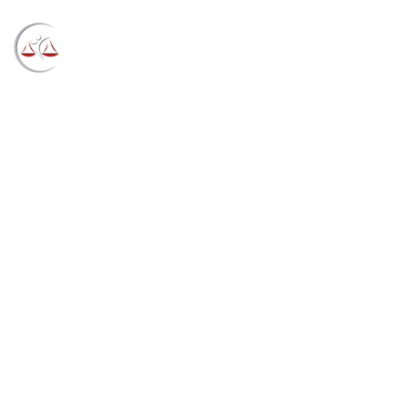
Blog
→
→
→
Notícias
Notícias
Assembleia
Legislativa de SC assina convênio e usará sistema de
gestão financeira e administrativa do TRF4
(04/11/2021)