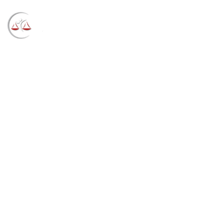
Blog
→
→
→
Notícias
Notícias
Associação
beneficente gaúcha é isentada de contribuições
sociais (02/09/2021)