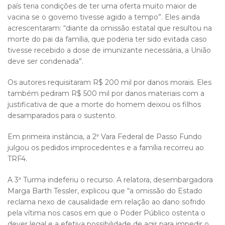
país teria condições de ter uma oferta muito maior de
vacina se o governo tivesse agido a tempo”. Eles ainda
acrescentaram: “diante da omissão estatal que resultou na
morte do pai da família, que poderia ter sido evitada caso
tivesse recebido a dose de imunizante necessária, a União
deve ser condenada”.
Os autores requisitaram R$ 200 mil por danos morais. Eles
também pediram R$ 500 mil por danos materiais com a
justificativa de que a morte do homem deixou os filhos
desamparados para o sustento.
Em primeira instância, a 2ª Vara Federal de Passo Fundo
julgou os pedidos improcedentes e a família recorreu ao
TRF4.
A 3ª Turma indeferiu o recurso. A relatora, desembargadora
Marga Barth Tessler, explicou que “a omissão do Estado
reclama nexo de causalidade em relação ao dano sofrido
pela vítima nos casos em que o Poder Público ostenta o
dever legal e a efetiva possibilidade de agir para impedir o