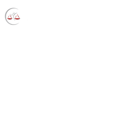
Blog
→
→
→
Notícias
Notícias
Atraso na compra de
vacinas não gera indenização a família de vítima de
Covid-19 (07/07/2022)