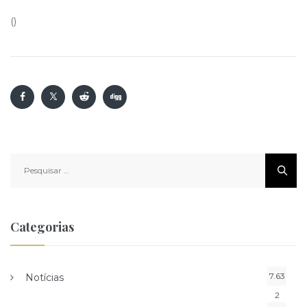
()
Pesquisar
por:
Categorias
7.63
Notícias
2