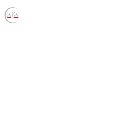
Blog
→
→
→
Notícias
Notícias
CEF não é
responsável por PIX indevido, após cliente passar
dados para nº de 0800 falso (14/12/2022)