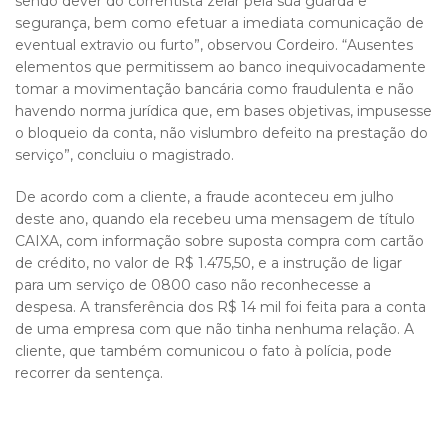
sendo dever do correntista zelar pela sua guarda e
segurança, bem como efetuar a imediata comunicação de
eventual extravio ou furto”, observou Cordeiro. “Ausentes
elementos que permitissem ao banco inequivocadamente
tomar a movimentação bancária como fraudulenta e não
havendo norma jurídica que, em bases objetivas, impusesse
o bloqueio da conta, não vislumbro defeito na prestação do
serviço”, concluiu o magistrado.
De acordo com a cliente, a fraude aconteceu em julho
deste ano, quando ela recebeu uma mensagem de título
CAIXA, com informação sobre suposta compra com cartão
de crédito, no valor de R$ 1.475,50, e a instrução de ligar
para um serviço de 0800 caso não reconhecesse a
despesa. A transferência dos R$ 14 mil foi feita para a conta
de uma empresa com que não tinha nenhuma relação. A
cliente, que também comunicou o fato à polícia, pode
recorrer da sentença.