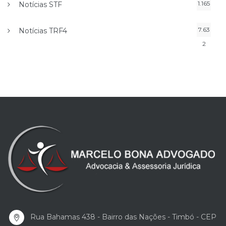
1.165
Notícias STF
7.63
Notícias TRF4
2
Rua Bahamas 438 - Bairro das Nações - Timbó - CEP