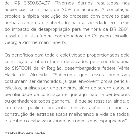
de R$ 3.350.834,37. “Tivemos ótimos resultados nas
audiências, com mais de 70% de acordos. A conciliação
propicia a rápida resolução do processo com proveito para
ambas as partes e, sobretudo, para a sociedade em razão
do impacto da desapropriação para melhoria da BR 280”,
ressaltou a juíza federal coordenadora do Cejuscon Joinville,
Geórgia Zimmermann Sperb.
Os benefícios para toda a coletividade proporcionados pela
conciliação também foram destacados pela coordenadora
do SISTCON da 4ª Região, desembargadora federal Vânia
Hack de Almeida: “Sabemos que esses processos
costumam ser demorados, já que envolvem prova pericial,
cálculos, análises por engenheiros, além de serem caros. A
peculiaridade da conciliação é que aqui não há perdedores
ou ganhadores: todos ganham. Há que se ressaltar, ainda, o
interesse público presente nessas ações, já que a
construção de estradas acaba melhorando a vida de todos,
e também acaba valorizando os imóveis dos expropriados”.
Trabalho em rede