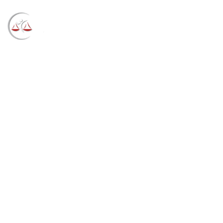
Blog
→
→
→
Notícias
Notícias
Cejuscon Joinville
encerra mutirão de desapropriações para obras da BR
280 com mais de R$ 3 milhões em acordos
homologados (26/11/2022)