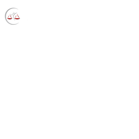
Blog
→
→
→
Notícias
Notícias
CNJ premiará com
selo honorífico iniciativas na área ambiental
(17/09/2021)