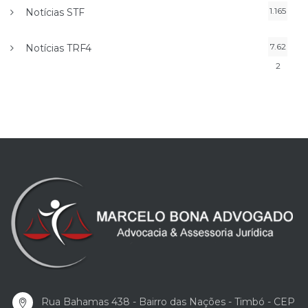
1.165
Notícias STF
7.62
Notícias TRF4
2
Rua Bahamas 438 - Bairro das Nações - Timbó - CEP