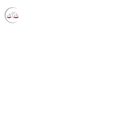
Blog
→
→
→
Notícias
Notícias STF
Comissão
presidida pelo ministro Benedito Gonçalves realiza
audiência pública sobre segurança e racismo nesta
sexta (16)