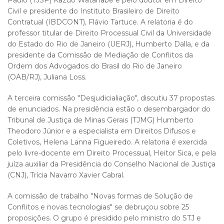
Paulo (TJSP) Kazuo Watanabe e pelo doutor em Direito
Civil e presidente do Instituto Brasileiro de Direito
Contratual (IBDCONT), Flávio Tartuce. A relatoria é do
professor titular de Direito Processual Civil da Universidade
do Estado do Rio de Janeiro (UERJ), Humberto Dalla, e da
presidente da Comissão de Mediação de Conflitos da
Ordem dos Advogados do Brasil do Rio de Janeiro
(OAB/RJ), Juliana Loss.
A terceira comissão "Desjudicialiação", discutiu 37 propostas
de enunciados. Na presidência estão o desembargador do
Tribunal de Justiça de Minas Gerais (TJMG) Humberto
Theodoro Júnior e a especialista em Direitos Difusos e
Coletivos, Helena Lanna Figueiredo. A relatoria é exercida
pelo livre-docente em Direito Processual, Heitor Sica, e pela
juíza auxiliar da Presidência do Conselho Nacional de Justiça
(CNJ), Trícia Navarro Xavier Cabral.
A comissão de trabalho "Novas formas de Solução de
Conflitos e novas tecnologias" se debruçou sobre 25
proposições. O grupo é presidido pelo ministro do STJ e