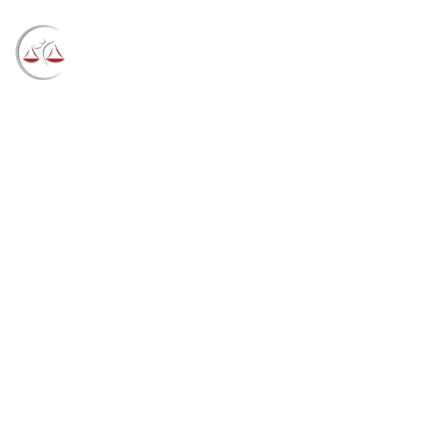
Blog
→
→
→
Notícias
Notícias STF
Comissões de
trabalho iniciam análise de proposições enviadas à “II
Jornada Prevenção e Solução Extrajudicial de Litígios”