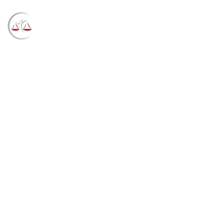
Blog
→
→
→
Notícias
Notícias STF
Condenação
passada a limpo: a revisão criminal e a jurisprudência
do STJ