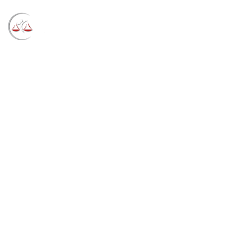
Blog
→
→
→
Notícias
Notícias
Confirmada
eutanásia de cavalo com anemia infecciosa equina
(22/10/2021)