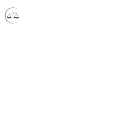
Blog
→
→
→
Notícias
Notícias
Congresso debate
impactos e desafios da Reforma Tributária
(17/06/2026)