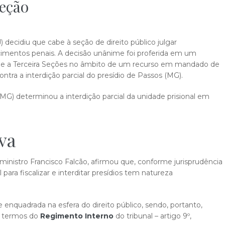
Seção
) decidiu que cabe à seção de direito público julgar
ecimentos penais. A decisão unânime foi proferida em um
ra e a Terceira Seções no âmbito de um recurso em mandado de
ntra a interdição parcial do presídio de Passos (MG).
JMG) determinou a interdição parcial da unidade prisional em
iva
ministro Francisco Falcão, afirmou que, conforme jurisprudência
ara fiscalizar e interditar presídios tem natureza
e enquadrada na esfera do direito público, sendo, portanto,
s termos do
Regimento Interno
do tribunal – artigo 9º,