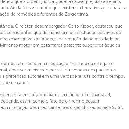
endo que a ordem judicial poderia causar prejuízo ao erário,
ado. Ainda foi sustentado que existem alternativas para tratar a
zação de remédios diferentes do Zolgensma.
tância. O relator, desembargador Celso Kipper, destacou que
icos consistentes que demonstram os resultados positivos do
tomas mais graves da doença, na redução da necessidade de
olvimento motor em patamares bastante superiores àqueles
 na demora em receber a medicação, “na medida em que o
nal, deve ser ministrado por via intravenosa em pacientes
do a pretensão autoral em uma verdadeira ‘luta contra o tempo’,
is de um ano”.
especialista em neuropediatria, emitiu parecer favorável,
equerida, assim como o fato de o menino possuir
 administração dos medicamentos disponibilizados pelo SUS”.