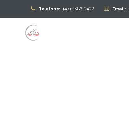
Telefone:
(47) 3382-2422
Email:
Blog
→
N