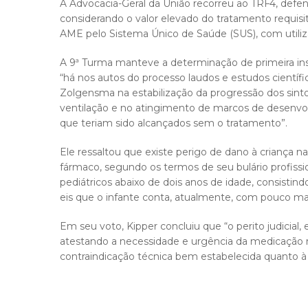
A Advocacia-Geral da União recorreu ao TRF4, defend
considerando o valor elevado do tratamento requisit
AME pelo Sistema Único de Saúde (SUS), com utili
A 9ª Turma manteve a determinação de primeira ins
“há nos autos do processo laudos e estudos científ
Zolgensma na estabilização da progressão dos sin
ventilação e no atingimento de marcos de desenv
que teriam sido alcançados sem o tratamento”.
Ele ressaltou que existe perigo de dano à criança
fármaco, segundo os termos de seu bulário profissio
pediátricos abaixo de dois anos de idade, consistin
eis que o infante conta, atualmente, com pouco ma
Em seu voto, Kipper concluiu que “o perito judicial, 
atestando a necessidade e urgência da medicação r
contraindicação técnica bem estabelecida quanto à