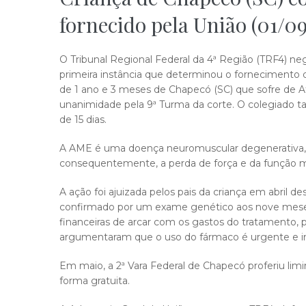
fornecido pela União (01/0
O Tribunal Regional Federal da 4ª Região (TRF4) n
primeira instância que determinou o fornecimen
de 1 ano e 3 meses de Chapecó (SC) que sofre de Atr
unanimidade pela 9ª Turma da corte. O colegiado 
de 15 dias.
A AME é uma doença neuromuscular degenerativa, q
consequentemente, a perda de força e da função mo
A ação foi ajuizada pelos pais da criança em abril 
confirmado por um exame genético aos nove mese
financeiras de arcar com os gastos do tratamento, 
argumentaram que o uso do fármaco é urgente e in
Em maio, a 2ª Vara Federal de Chapecó proferiu l
forma gratuita.