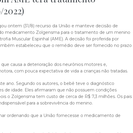
9/2022)
egou ontem (31/8) recurso da União e manteve decisão de
to do medicamento Zolgensma para o tratamento de um menino
ofia Muscular Espinhal (AME). A decisão foi proferida por
também estabeleceu que o remédio deve ser fornecido no prazo
ue causa a deterioração dos neurônios motores e,
tora, com pouca expectativa de vida a crianças não tratadas.
deste ano. Segundo os autores, o bebê teve o diagnóstico
s de idade. Eles afirmaram que não possuem condições
pois o Zolgensma tem custo de cerca de R$ 7,3 milhões. Os pais
dispensável para a sobrevivência do menino.
iminar ordenando que a União fornecesse o medicamento de