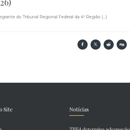
26)
rante do Tribunal Regional Federal da 4ª Região (…)
o Site
Notícias
TRF4 determina adequação
e