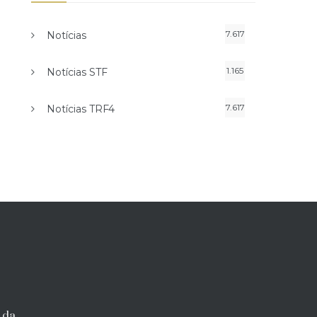
7.617
Notícias
1.165
Notícias STF
7.617
Notícias TRF4
 da