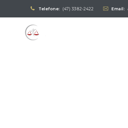
Telefone:
(47) 3382-2422
Email:
Blog
→