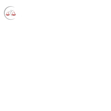
Blog
→
→
→
Notícias
Notícias
Desembargador
Thompson Flores falará sobre Justiça Eleitoral em
evento do Instituto dos Advogados do RS
(07/04/2021)