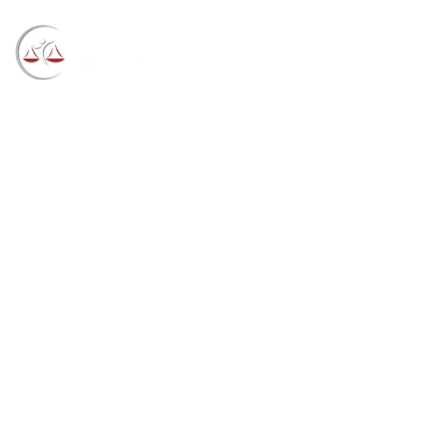
Blog
→
→
→
Notícias
Notícias
Direção do Foro da
JFRS realiza reunião com diretores das Subseções
Judiciárias (02/06/2026)