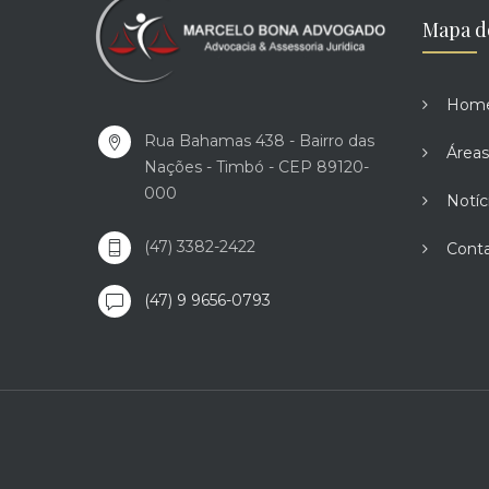
Mapa d
Hom
Rua Bahamas 438 - Bairro das
Áreas
Nações - Timbó - CEP 89120-
000
Notíc
(47) 3382-2422
Cont
(47) 9 9656-0793