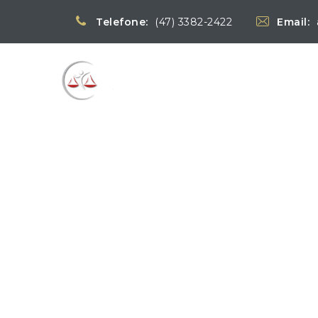
Telefone:
(47) 3382-2422
Email:
Blog
→
→
Notícias
Notíci