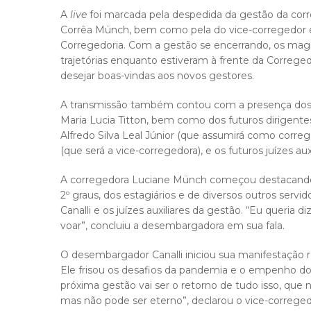
A
live
foi marcada pela despedida da gestão da cor
Corrêa Münch, bem como pela do vice-corregedor e 
Corregedoria. Com a gestão se encerrando, os magi
trajetórias enquanto estiveram à frente da Correged
desejar boas-vindas aos novos gestores.
A transmissão também contou com a presença dos juí
Maria Lucia Titton, bem como dos futuros dirigent
Alfredo Silva Leal Júnior (que assumirá como corre
(que será a vice-corregedora), e os futuros juízes aux
A corregedora Luciane Münch começou destacando a
2º graus, dos estagiários e de diversos outros servi
Canalli e os juízes auxiliares da gestão. “Eu queria 
voar”, concluiu a desembargadora em sua fala.
O desembargador Canalli iniciou sua manifestação
Ele frisou os desafios da pandemia e o empenho dos 
próxima gestão vai ser o retorno de tudo isso, que
mas não pode ser eterno”, declarou o vice-correged