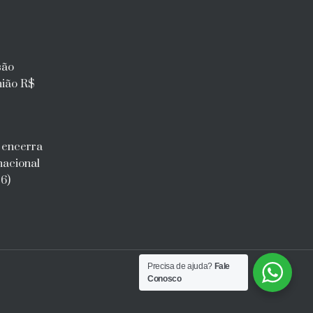
são
nião R$
l encerra
nacional
6)
Precisa de ajuda?
Fale
Conosco