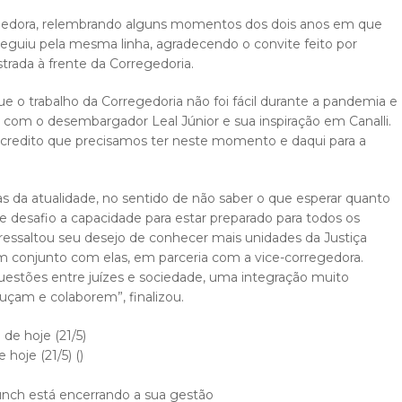
regedora, relembrando alguns momentos dos dois anos em que
 seguiu pela mesma linha, agradecendo o convite feito por
trada à frente da Corregedoria.
 o trabalho da Corregedoria não foi fácil durante a pandemia e
e com o desembargador Leal Júnior e sua inspiração em Canalli.
acredito que precisamos ter neste momento e daqui para a
zas da atualidade, no sentido de não saber o que esperar quanto
e desafio a capacidade para estar preparado para todos os
essaltou seu desejo de conhecer mais unidades da Justiça
em conjunto com elas, em parceria com a vice-corregedora.
uestões entre juízes e sociedade, uma integração muito
uçam e colaborem”, finalizou.
hoje (21/5) ()