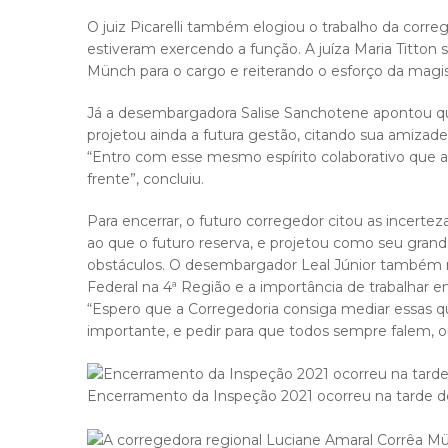
O juiz Picarelli também elogiou o trabalho da cor
estiveram exercendo a função. A juíza Maria Titton
Münch para o cargo e reiterando o esforço da magis
Já a desembargadora Salise Sanchotene apontou que
projetou ainda a futura gestão, citando sua amizad
“Entro com esse mesmo espírito colaborativo que 
frente”, concluiu.
Para encerrar, o futuro corregedor citou as incerte
ao que o futuro reserva, e projetou como seu grand
obstáculos. O desembargador Leal Júnior também r
Federal na 4ª Região e a importância de trabalhar 
“Espero que a Corregedoria consiga mediar essas q
importante, e pedir para que todos sempre falem, o
Encerramento da Inspeção 2021 ocorreu na tarde de 