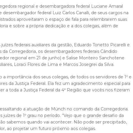
regedora regional e desembargadora federal Luciane Amaral
desembargador federal Luiz Carlos Canalli, de seus cargos na
strados aproveitaram o espaço de fala para relembrarem suas
oria e sobre a própria dedicação e a dos colegas, além de
zes federais auxiliares da gestão, Eduardo Tonetto Picarelli e
es da Corregedoria, os desembargadores federais Cândido
gedor regional em 21 de junho) e Salise Monteiro Sanchotene
iliares, Loraci Flores de Lima e Marcos Josegrei da Silva.
 importância dos seus colegas, de todos os servidores de 1º e
dores da Justiça Federal. Ela fez um agradecimento especial para
dizer a toda a Justiça Federal da 4ª Região que vocês nos fizeram
 ressaltando a atuação de Münch no comando da Corregedoria.
juízes de 1º grau no período. “Vejo que o grande desafio da
 não sabemos quando vai acontecer. Não pode ser precipitado,
or, ao projetar um futuro próximo aos colegas.