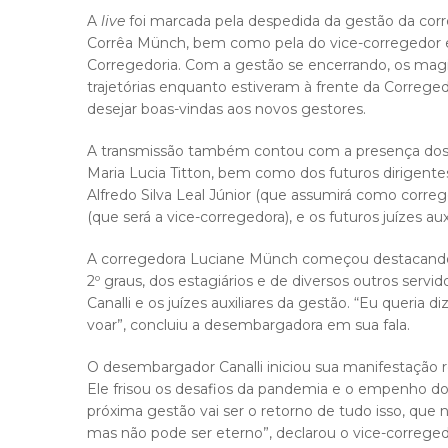
A
live
foi marcada pela despedida da gestão da cor
Corrêa Münch, bem como pela do vice-corregedor e 
Corregedoria. Com a gestão se encerrando, os magi
trajetórias enquanto estiveram à frente da Correged
desejar boas-vindas aos novos gestores.
A transmissão também contou com a presença dos juí
Maria Lucia Titton, bem como dos futuros dirigent
Alfredo Silva Leal Júnior (que assumirá como corre
(que será a vice-corregedora), e os futuros juízes aux
A corregedora Luciane Münch começou destacando a
2º graus, dos estagiários e de diversos outros servi
Canalli e os juízes auxiliares da gestão. “Eu queria 
voar”, concluiu a desembargadora em sua fala.
O desembargador Canalli iniciou sua manifestação
Ele frisou os desafios da pandemia e o empenho dos 
próxima gestão vai ser o retorno de tudo isso, que
mas não pode ser eterno”, declarou o vice-correged