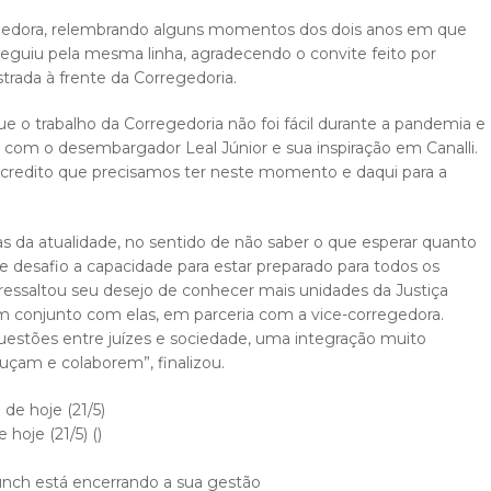
regedora, relembrando alguns momentos dos dois anos em que
 seguiu pela mesma linha, agradecendo o convite feito por
trada à frente da Corregedoria.
 o trabalho da Corregedoria não foi fácil durante a pandemia e
e com o desembargador Leal Júnior e sua inspiração em Canalli.
acredito que precisamos ter neste momento e daqui para a
zas da atualidade, no sentido de não saber o que esperar quanto
e desafio a capacidade para estar preparado para todos os
essaltou seu desejo de conhecer mais unidades da Justiça
em conjunto com elas, em parceria com a vice-corregedora.
uestões entre juízes e sociedade, uma integração muito
uçam e colaborem”, finalizou.
hoje (21/5) ()