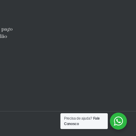
r pago
lão
Precisa de ajuda?
Fale
Conosco