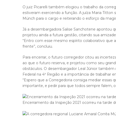
O juiz Picarelli também elogiou o trabalho da cor
estiveram exercendo a função. A juíza Maria Titton
Münch para o cargo e reiterando o esforço da magis
Já a desembargadora Salise Sanchotene apontou que
projetou ainda a futura gestão, citando sua amizad
“Entro com esse mesmo espírito colaborativo que 
frente”, concluiu.
Para encerrar, o futuro corregedor citou as incerte
ao que o futuro reserva, e projetou como seu grand
obstáculos. O desembargador Leal Júnior também r
Federal na 4ª Região e a importância de trabalhar 
“Espero que a Corregedoria consiga mediar essas q
importante, e pedir para que todos sempre falem, o
Encerramento da Inspeção 2021 ocorreu na tarde de 