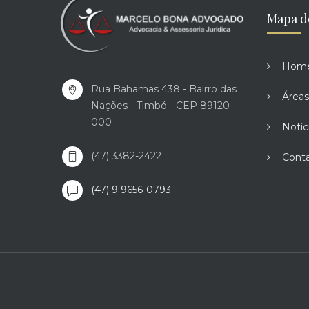
Mapa d
Hom
Rua Bahamas 438 - Bairro das
Áreas
Nações - Timbó - CEP 89120-
000
Notíc
(47) 3382-2422
Cont
(47) 9 9656-0793