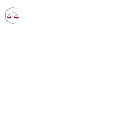
Blog
→
→
→
Notícias
Notícias
Entidades
conveniadas com a JFSC podem se candidatar para
receber R$ 2 milhões em recursos (02/10/2023)