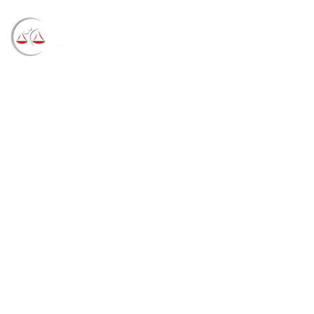
Blog
→
→
→
Notícias
Notícias
Estudante de
medicina que atrasou para comprovar renda familiar
seguirá na UFRGS (10/02/2023)