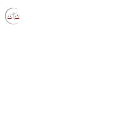
Blog
→
→
→
Notícias
Notícias
Exposição à poeira
vegetal não possibilita o reconhecimento de
atividade especial (09/05/2022)