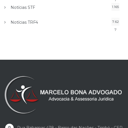
1.165
Notícias STF
7.62
Notícias TRF4
7
Rua Bahamas 438 - Bairro das Nações - Timbó - CEP