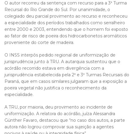
O autor recorreu da sentença com recurso para a 3ª Turma
Recursal do Rio Grande do Sul. Por unanimidade, o
colegiado deu parcial provimento ao recurso e reconheceu
a especialidade dos períodos trabalhados como serralheiro
entre 2000 e 2003, entendendo que o homem foi exposto
ao fator de risco de poeira dos hidrocarbonetos aromáticos
proveniente do corte de madeira.
O INSS interpôs pedido regional de uniformização de
jurisprudência junto à TRU. A autarquia sustentou que o
acórdão recorrido estava em divergência com a
jurisprudência estabelecida pela 2ª e 3ª Turmas Recursais do
Paraná, que em casos similares julgaram que a exposição a
poeira vegetal não justifica o reconhecimento da
especialidade.
A TRU, por maioria, deu provimento ao incidente de
uniformização. A relatora do acórdão, juíza Alessandra
Günther Favaro, destacou que “no caso dos autos, a parte
autora não logrou comprovar sua sujeição a agentes
nocivos à saúde ou à integridade física”.