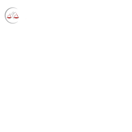
Blog
→
→
→
Notícias
Notícias STF
Há dez anos,
Marco Buzzi e Marco Aurélio Bellizze tomavam posse
no Tribunal da Cidadania