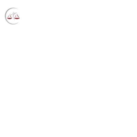
Blog
→
→
→
Notícias
Notícias
Homem autuado
pelo Ibama por pesca predatória deve pagar multa de
R$ 300 mil (04/05/2022)