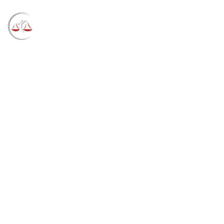
Blog
→
→
→
Notícias
Notícias STF
Humberto
Martins participa do lançamento de manifesto dos
presidentes de TJs em defesa da democracia