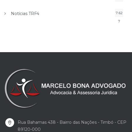
7.62
Notícias TRF4
7
Rua Bahamas 438 - Bairro das Nações - Timbó - CEP
89120-000