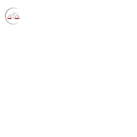
Blog
→
→
→
Notícias
Notícias
Inscrições abertas
para estágio de Engenharia de Produção no TRF4
(03/11/2021)