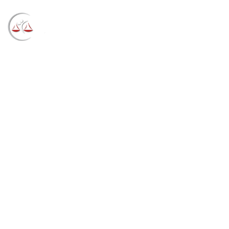
Blog
→
→
→
Notícias
Notícias
Inscrições para
estágio em engenharia de produção começam em 10
de maio (30/04/2021)