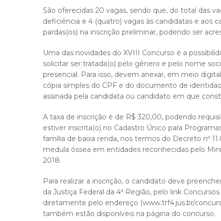
São oferecidas 20 vagas, sendo que, do total das v
deficiência e 4 (quatro) vagas às candidatas e aos 
pardas(os) na inscrição preliminar, podendo ser acr
Uma das novidades do XVIII Concurso é a possibilid
solicitar ser tratada(o) pelo gênero e pelo nome soc
presencial. Para isso, devem anexar, em meio digital
cópia simples do CPF e do documento de identidade
assinada pela candidata ou candidato em que const
A taxa de inscrição é de R$ 320,00, podendo requi
estiver inscrita(o) no Cadastro Único para Program
família de baixa renda, nos termos do Decreto nº 11
medula óssea em entidades reconhecidas pelo Minist
2018.
Para realizar a inscrição, o candidato deve preenche
da Justiça Federal da 4ª Região, pelo link Concurs
diretamente pelo endereço (www.trf4.jus.br/concurso
também estão disponíveis na página do concurso.