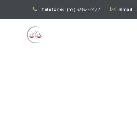
Telefone:
(47) 3382-2422
Email:
Blog
→
→
Notícias
Notí