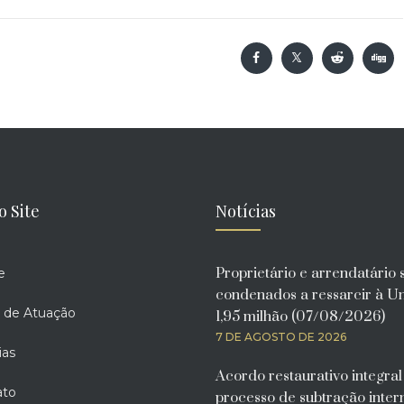
o Site
Notícias
Proprietário e arrendatário 
e
condenados a ressarcir à U
 de Atuação
1,95 milhão (07/08/2026)
7 DE AGOSTO DE 2026
ias
Acordo restaurativo integra
ato
processo de subtração inter