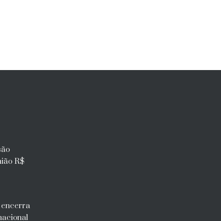
são
nião R$
l encerra
nacional