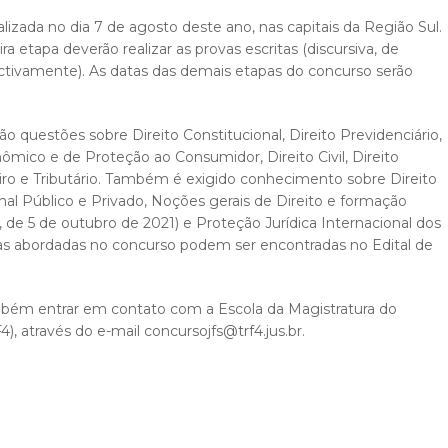
alizada no dia 7 de agosto deste ano, nas capitais da Região Sul.
a etapa deverão realizar as provas escritas (discursiva, de
pectivamente). As datas das demais etapas do concurso serão
o questões sobre Direito Constitucional, Direito Previdenciário,
nômico e de Proteção ao Consumidor, Direito Civil, Direito
ceiro e Tributário. Também é exigido conhecimento sobre Direito
onal Público e Privado, Noções gerais de Direito e formação
de 5 de outubro de 2021) e Proteção Jurídica Internacional dos
s abordadas no concurso podem ser encontradas no Edital de
bém entrar em contato com a Escola da Magistratura do
, através do e-mail concursojfs@trf4.jus.br.