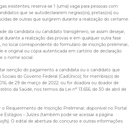
agas existentes, reserva-se 1 (uma) vaga para pessoas com
candidatos que se autodeclararem negras(os), pretas(os) ou
escidas de outras que surgirem durante a realização do certame.
ade da candidata ou candidato transgênero, se assim desejar,
ial durante a realização das provas e em qualquer outra fase
, no local correspondente do formulário de inscrição preliminar,
 e original ou cópia autenticada em cartório de declaração
e o nome social.
sitar isenção do pagamento a candidata ou o candidato que
as Sociais do Governo Federal (CadÚnico); for membra(o) de
.016, de 29 de março de 2022; ou for doadora ou doador de
ério da Saúde, nos termos da Lei n° 13.656, de 30 de abril de
r o Requerimento de Inscrição Preliminar, disponível no Portal
os e Estágios – Juízes (também pode-se acessar a página
jfs). O edital de abertura do concurso e outras informações