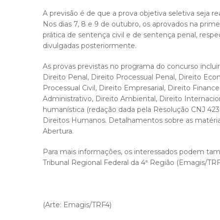
A previsão é de que a prova objetiva seletiva seja re
Nos dias 7, 8 e 9 de outubro, os aprovados na primeir
prática de sentença civil e de sentença penal, res
divulgadas posteriormente.
As provas previstas no programa do concurso incluirã
Direito Penal, Direito Processual Penal, Direito Eco
Processual Civil, Direito Empresarial, Direito Finan
Administrativo, Direito Ambiental, Direito Internaci
humanística (redação dada pela Resolução CNJ 423, 
Direitos Humanos. Detalhamentos sobre as matéria
Abertura.
Para mais informações, os interessados podem tam
Tribunal Regional Federal da 4ª Região (Emagis/TRF4)
(Arte: Emagis/TRF4)