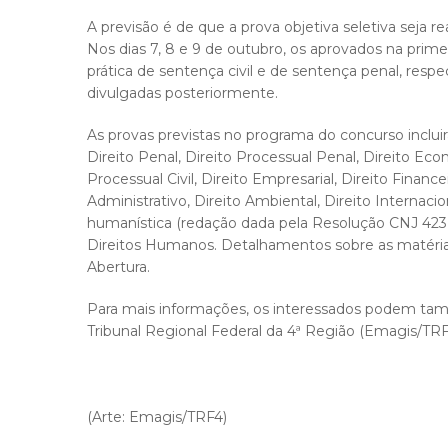
A previsão é de que a prova objetiva seletiva seja re
Nos dias 7, 8 e 9 de outubro, os aprovados na primeir
prática de sentença civil e de sentença penal, res
divulgadas posteriormente.
As provas previstas no programa do concurso incluirã
Direito Penal, Direito Processual Penal, Direito Eco
Processual Civil, Direito Empresarial, Direito Finan
Administrativo, Direito Ambiental, Direito Internaci
humanística (redação dada pela Resolução CNJ 423, 
Direitos Humanos. Detalhamentos sobre as matéria
Abertura.
Para mais informações, os interessados podem tam
Tribunal Regional Federal da 4ª Região (Emagis/TRF4)
(Arte: Emagis/TRF4)