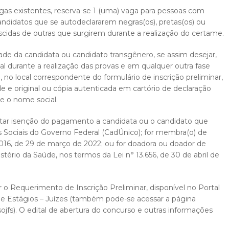
agas existentes, reserva-se 1 (uma) vaga para pessoas com
candidatos que se autodeclararem negras(os), pretas(os) ou
escidas de outras que surgirem durante a realização do certame.
ade da candidata ou candidato transgênero, se assim desejar,
ial durante a realização das provas e em qualquer outra fase
, no local correspondente do formulário de inscrição preliminar,
 e original ou cópia autenticada em cartório de declaração
e o nome social.
sitar isenção do pagamento a candidata ou o candidato que
as Sociais do Governo Federal (CadÚnico); for membra(o) de
.016, de 29 de março de 2022; ou for doadora ou doador de
ério da Saúde, nos termos da Lei n° 13.656, de 30 de abril de
r o Requerimento de Inscrição Preliminar, disponível no Portal
os e Estágios – Juízes (também pode-se acessar a página
jfs). O edital de abertura do concurso e outras informações