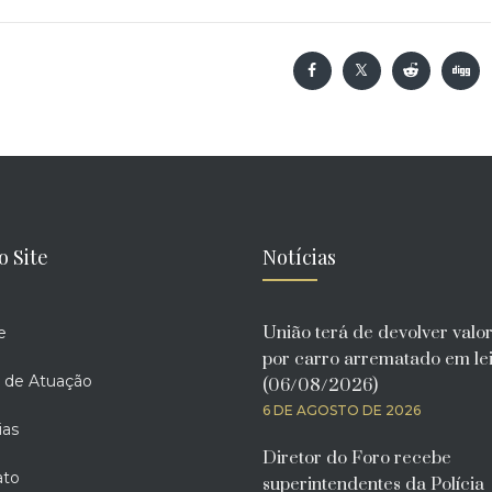
o Site
Notícias
União terá de devolver valo
e
por carro arrematado em lei
 de Atuação
(06/08/2026)
6 DE AGOSTO DE 2026
ias
Diretor do Foro recebe
ato
superintendentes da Polícia