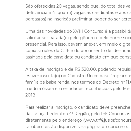
São oferecidas 20 vagas, sendo que, do total das v
deficiência e 4 (quatro) vagas às candidatas e aos 
pardas(os) na inscrição preliminar, podendo ser acr
Uma das novidades do XVIII Concurso é a possibilid
solicitar ser tratada(o) pelo gênero e pelo nome soc
presencial. Para isso, devem anexar, em meio digital
cópia simples do CPF e do documento de identidade
assinada pela candidata ou candidato em que const
A taxa de inscrição é de R$ 320,00, podendo requi
estiver inscrita(o) no Cadastro Único para Program
família de baixa renda, nos termos do Decreto nº 11
medula óssea em entidades reconhecidas pelo Minist
2018.
Para realizar a inscrição, o candidato deve preenche
da Justiça Federal da 4ª Região, pelo link Concurs
diretamente pelo endereço (www.trf4.jus.br/concurso
também estão disponíveis na página do concurso.