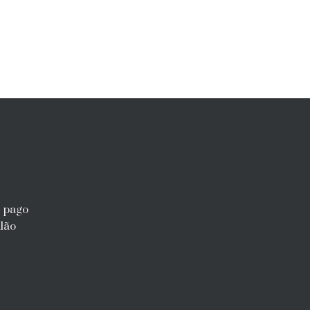
r pago
lão