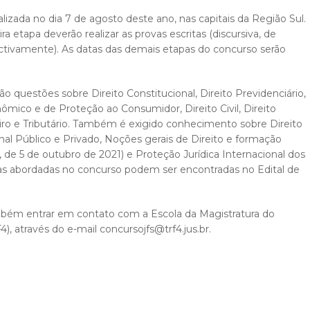
alizada no dia 7 de agosto deste ano, nas capitais da Região Sul.
a etapa deverão realizar as provas escritas (discursiva, de
pectivamente). As datas das demais etapas do concurso serão
o questões sobre Direito Constitucional, Direito Previdenciário,
nômico e de Proteção ao Consumidor, Direito Civil, Direito
ceiro e Tributário. Também é exigido conhecimento sobre Direito
onal Público e Privado, Noções gerais de Direito e formação
de 5 de outubro de 2021) e Proteção Jurídica Internacional dos
s abordadas no concurso podem ser encontradas no Edital de
bém entrar em contato com a Escola da Magistratura do
, através do e-mail concursojfs@trf4.jus.br.