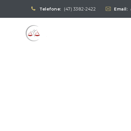
Telefone:
(47) 3382-2422
Email:
Blog
→
→
Notícias
Notí