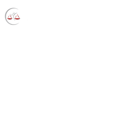
Blog
→
→
→
Notícias
Notícias
JF Pelotas sem
telefones (29/01/2024)