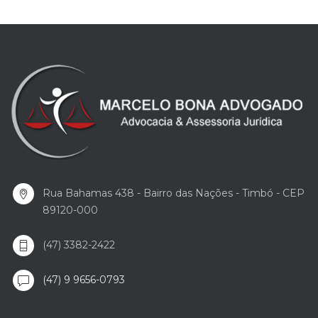
Rua Bahamas 438 - Bairro das Nações - Timbó - CEP
89120-000
(47) 3382-2422
(47) 9 9656-0793