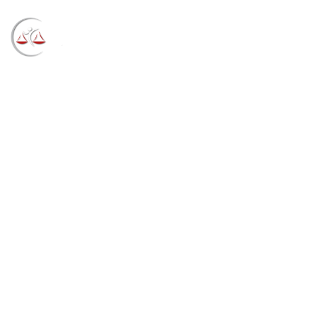
Blog
→
→
→
Notícias
Notícias
Jovem com visão
monocular tem direito à vaga de cotista com
deficiência na UTFPR (14/11/2022)