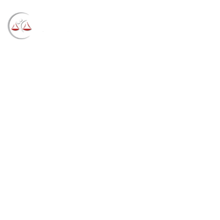
Blog
→
→
→
Notícias
Notícias
Julgamento do
Projeto de Atualização da Equalização das Varas tem
pedido de vista (20/10/2022)