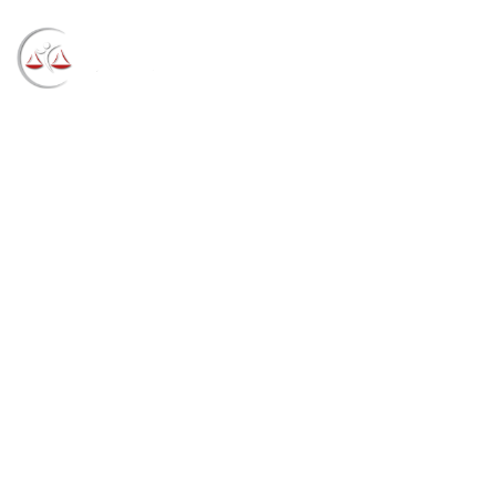
Blog
→
→
→
Notícias
Notícias
Liminar determina
medidas para conservação do Museu do Homem do
Sambaqui (14/09/2022)