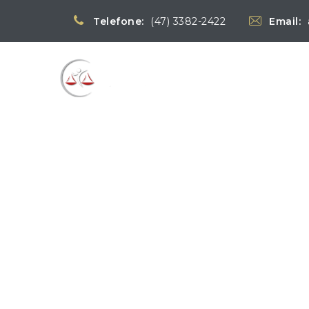
Telefone:
(47) 3382-2422
Email:
Blog
→
Notíc