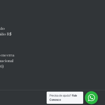
são
nião R$
l encerra
nacional
6)
Precisa de ajuda?
Fale
Conosco