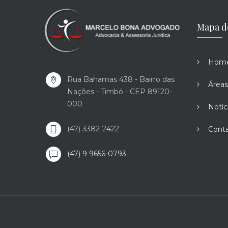
Mapa d
Hom
Rua Bahamas 438 - Bairro das
Áreas
Nações - Timbó - CEP 89120-
000
Notíc
(47) 3382-2422
Cont
(47) 9 9656-0793