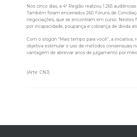
Nos cinco dias, a 4ª Região realizou 1.265 audiênci
Também foram encerrados 260 Fóruns de Conciliação
negociações, que se encontram em curso. Nestes fó
por incapacidade, poupança e cobrança de dívida at
Com o
slogan
“Mais tempo para você”, a iniciativa,
objetiva estimular o uso de métodos consensuais na 
vantagem de abreviar anos de julgamento por meio 
(Arte: CNJ)