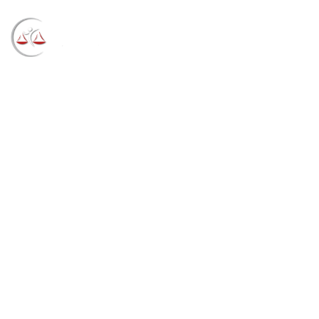
Blog
→
→
→
Notícias
Notícias
Mecânico com
doença ortopédica deve receber auxílio por
incapacidade temporária (08/07/2021)