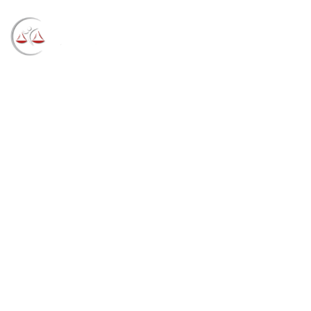
Blog
→
→
→
Notícias
Notícias
Mesmo limitada pela
pandemia, conciliação da Justiça Federal já fez mais
de 26 mil acordos neste ano (02/07/2021)