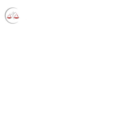
Blog
→
→
→
Notícias
Notícias
Mesmo limitada pela
pandemia, conciliação da Justiça Federal já fez mais
de 26 mil acordos neste ano (02/07/2021)