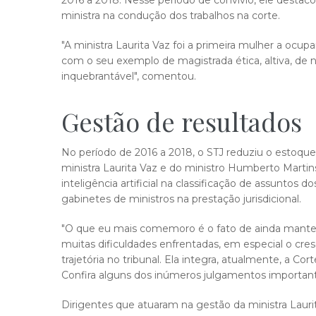
2016 a 2018. Nesse período de convívio, ele destaco
ministra na condução dos trabalhos na corte.
"A ministra Laurita Vaz foi a primeira mulher a ocup
com o seu exemplo de magistrada ética, altiva, de no
inquebrantável", comentou.
Gestão de resultados
No período de 2016 a 2018, o STJ reduziu o estoqu
ministra Laurita Vaz e do ministro Humberto Martins
inteligência artificial na classificação de assuntos d
gabinetes de ministros na prestação jurisdicional.
"O que eu mais comemoro é o fato de ainda manter 
muitas dificuldades enfrentadas, em especial o c
trajetória no tribunal. Ela integra, atualmente, a Cor
Confira alguns dos inúmeros julgamentos importante
Dirigentes que atuaram na
gestão da ministra Lauri