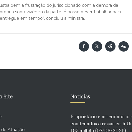
stra bem a frustração do jurisdicionado com a demora da
 própria sobrevivência da parte. É nosso dever trabalhar para
ja entregue em tempo", concluiu a ministra.
o Site
Notícias
Proprietário e arrendatário 
e
condenados a ressarcir à U
 de Atuação
1,95 milhão (07/08/2026)