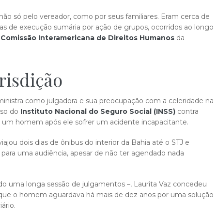
 não só pelo vereador, como por seus familiares. Eram cerca de
as de execução sumária por ação de grupos, ocorridos ao longo
a
Comissão Interamericana de Direitos Humanos
da
urisdição
ministra como julgadora e sua preocupação com a celeridade na
rso do
Instituto Nacional do Seguro Social (INSS)
contra
ra um homem após ele sofrer um acidente incapacitante.
ajou dois dias de ônibus do interior da Bahia até o STJ e
a para uma audiência, apesar de não ter agendado nada
o uma longa sessão de julgamentos –, Laurita Vaz concedeu
iu que o homem aguardava há mais de dez anos por uma solução
ário.