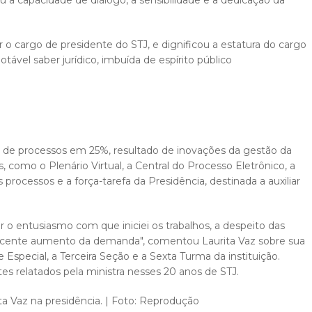
u a capacidade de diálogo, a sensibilidade e a dedicação da
ar o cargo de presidente do STJ, e dignificou a estatura do cargo
tável saber jurídico, imbuída de espírito público
e de processos em 25%, resultado de inovações da gestão da
, como o Plenário Virtual, a Central do Processo Eletrônico, a
os processos e a força-tarefa da Presidência, destinada a auxiliar
o entusiasmo com que iniciei os trabalhos, a despeito das
rescente aumento da demanda", comentou Laurita Vaz sobre sua
te Especial, a Terceira Seção e a Sexta Turma da instituição.
s relatados pela ministra nesses 20 anos de STJ.
ta Vaz na presidência
.​ | Foto: Reprodução