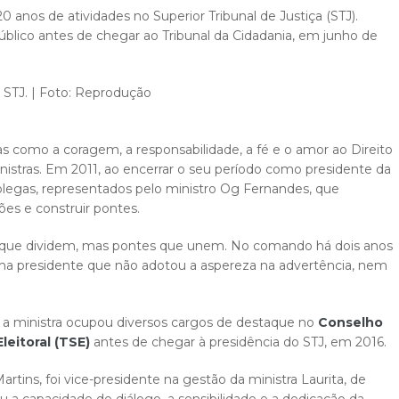
20 anos de atividades no Superior Tribunal de Justiça (STJ).
 Público antes de chegar ao Tribunal da Cidadania, em junho de
o STJ
.​ | Foto: Reprodução
as como a coragem, a responsabilidade, a fé e o amor ao Direito
nistras. Em 2011, ao encerrar o seu período como presidente da
olegas, representados pelo ministro Og Fernandes, que
es e construir pontes.
os que dividem, mas pontes que unem. No comando há dois anos
, uma presidente que não adotou a aspereza na advertência, nem
a ministra
ocupou diversos cargos de destaque no
Conselho
leitoral (TSE)
antes de chegar à presidência do STJ, em 2016.
rtins, foi vice-presidente na gestão da ministra Laurita, de