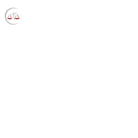
Blog
→
→
→
Notícias
Notícias STF
Ministro
Humberto Martins apresenta ações do STJ em
evento sobre a Agenda 2030 no Judiciário