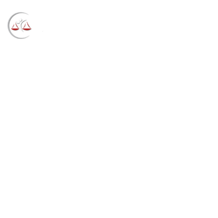
Blog
→
→
→
Notícias
Notícias
Município de
Florianópolis e Floram respondem subsidiariamente
por dano ambiental (10/02/2023)