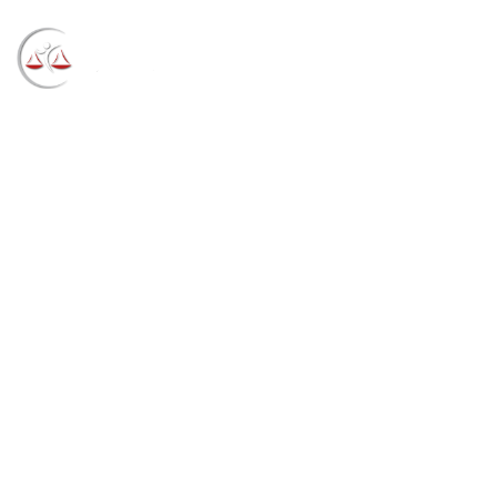
Blog
→
→
→
Notícias
Notícias
Museu do TRF4
recebe selo do Instituto Brasileiro de Museus
(20/07/2021)