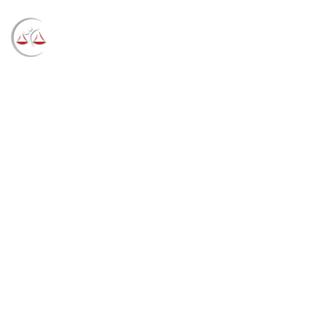
Blog
→
→
→
Notícias
Notícias
Negado habeas
corpus de cracker condenado por disponibilização de
pornografia infantil (26/07/2021)