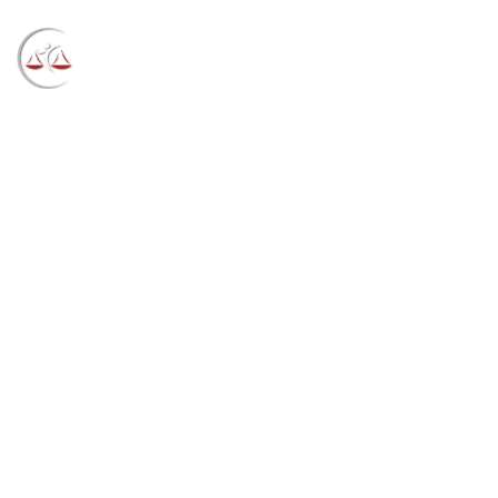
Blog
→
→
→
Notícias
Notícias
Negado pedido de
manutenção de posse para grupo de moradores da
Vila Nazaré em Porto Alegre (15/07/2021)